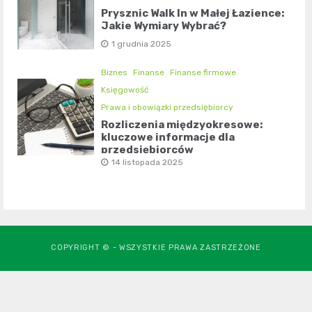
Prysznic Walk In w Małej Łazience:
Jakie Wymiary Wybrać?
1 grudnia 2025
Biznes
Finanse
Finanse firmowe
Księgowość
Prawa i obowiązki przedsiębiorcy
Rozliczenia międzyokresowe:
kluczowe informacje dla
przedsiębiorców
14 listopada 2025
COPYRIGHT © - WSZYSTKIE PRAWA ZASTRZEŻONE