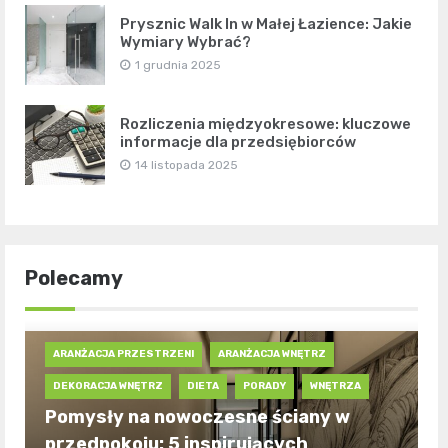
Prysznic Walk In w Małej Łazience: Jakie
Wymiary Wybrać?
1 grudnia 2025
Rozliczenia międzyokresowe: kluczowe
informacje dla przedsiębiorców
14 listopada 2025
Polecamy
ARANŻACJA PRZESTRZENI
ARANŻACJA WNĘTRZ
DEKORACJA WNĘTRZ
DIETA
PORADY
WNĘTRZA
Pomysły na nowoczesne ściany w
przedpokoju: 5 inspirujących