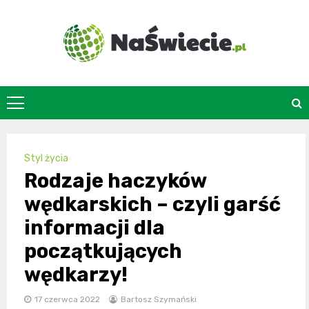
Skip
to
content
naswiecie.pl
Styl życia
Rodzaje haczyków
wędkarskich – czyli garść
informacji dla
początkujących
wędkarzy!
17 czerwca 2022
Bartosz Szymański