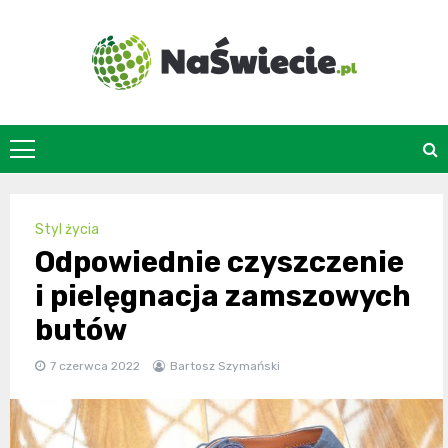
Skip
to
content
naswiecie.pl
Styl życia
Odpowiednie czyszczenie
i pielęgnacja zamszowych
butów
7 czerwca 2022
Bartosz Szymański