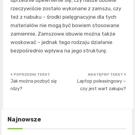
uprzednie upewnienie się, czy nasze obuwie
rzeczywiście zostało wykonane z zamszu, czy
też z nabuku – środki pielęgnacyjne dla tych
materiałów nie mogą być bowiem stosowane
zamiennie. Zamszowe obuwie można także
woskować – jednak tego rodzaju działanie
bezpośrednio wpływa na jego strukturę.
Nawigacja
Jak można pozbyć się
Laptop poleasingowy –
wpisu
rdzy?
czy jest wart zakupu?
Najnowsze