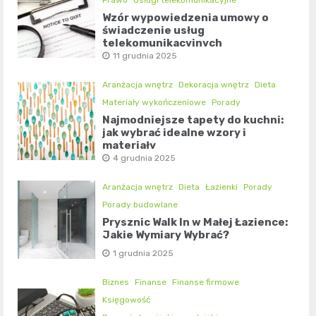
Prawo
Usługi telekomunikacyjne
Wzór wypowiedzenia umowy o
świadczenie usług
telekomunikacyjnych
11 grudnia 2025
Aranżacja wnętrz
Dekoracja wnętrz
Dieta
Materiały wykończeniowe
Porady
Najmodniejsze tapety do kuchni:
jak wybrać idealne wzory i
materiały
4 grudnia 2025
Aranżacja wnętrz
Dieta
Łazienki
Porady
Porady budowlane
Prysznic Walk In w Małej Łazience:
Jakie Wymiary Wybrać?
1 grudnia 2025
Biznes
Finanse
Finanse firmowe
Księgowość