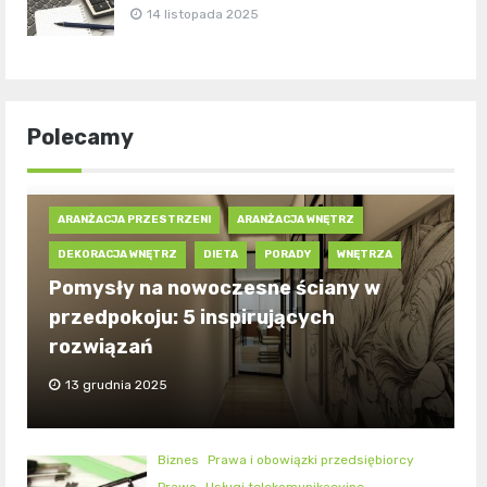
14 listopada 2025
Polecamy
ARANŻACJA PRZESTRZENI
ARANŻACJA WNĘTRZ
DEKORACJA WNĘTRZ
DIETA
PORADY
WNĘTRZA
Pomysły na nowoczesne ściany w
przedpokoju: 5 inspirujących
rozwiązań
13 grudnia 2025
Biznes
Prawa i obowiązki przedsiębiorcy