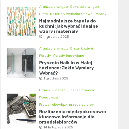
Aranżacja wnętrz
Dekoracja wnętrz
Dieta
Materiały wykończeniowe
Porady
Najmodniejsze tapety do
kuchni: jak wybrać idealne
wzory i materiały
4 grudnia 2025
Aranżacja wnętrz
Dieta
Łazienki
Porady
Porady budowlane
Prysznic Walk In w Małej
Łazience: Jakie Wymiary
Wybrać?
1 grudnia 2025
Biznes
Finanse
Finanse firmowe
Księgowość
Prawa i obowiązki przedsiębiorcy
Rozliczenia międzyokresowe:
kluczowe informacje dla
przedsiębiorców
14 listopada 2025