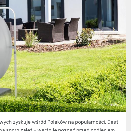
ch zyskuje wśród Polaków na popularności. Jest
 ma sporo zalet – warto je poznać przed podjęciem