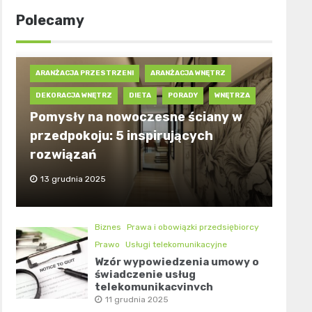
Polecamy
ARANŻACJA PRZESTRZENI
ARANŻACJA WNĘTRZ
DEKORACJA WNĘTRZ
DIETA
PORADY
WNĘTRZA
Pomysły na nowoczesne ściany w
przedpokoju: 5 inspirujących
rozwiązań
13 grudnia 2025
Biznes
Prawa i obowiązki przedsiębiorcy
Prawo
Usługi telekomunikacyjne
Wzór wypowiedzenia umowy o
świadczenie usług
telekomunikacyjnych
11 grudnia 2025