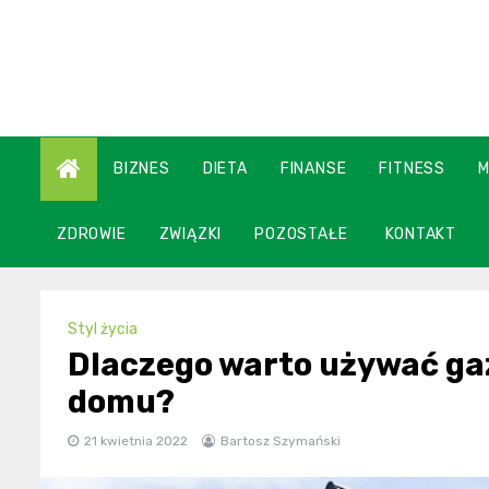
Skip
to
content
BIZNES
DIETA
FINANSE
FITNESS
ZDROWIE
ZWIĄZKI
POZOSTAŁE
KONTAKT
Styl życia
Dlaczego warto używać ga
domu?
21 kwietnia 2022
Bartosz Szymański