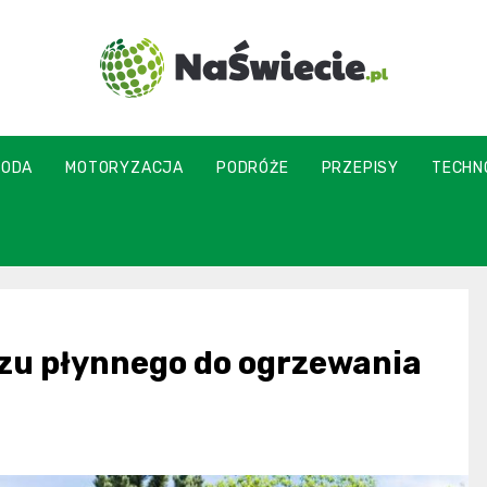
naswiecie.pl
MODA
MOTORYZACJA
PODRÓŻE
PRZEPISY
TECHN
zu płynnego do ogrzewania