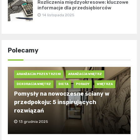
Rozliczenia międzyokresowe: kluczowe
informacje dla przedsiębiorców
14 listopada 2025
Polecamy
ARANŻACJA PRZESTRZENI
ARANŻACJA WNĘTRZ
DEKORACJA WNĘTRZ
DIETA
PORADY
WNĘTRZA
Pomysły na nowoczesne ściany w
przedpokoju: 5 inspirujących
rozwiązań
13 grudnia 2025