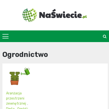
Skip
to
content
naswiecie.pl
Ogrodnictwo
Aranżacja
przestrzeni
zewnętrznej
,
Dieta
,
Ogród i