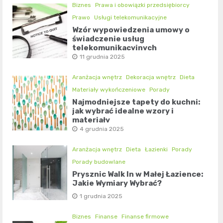
Biznes
Prawa i obowiązki przedsiębiorcy
Prawo
Usługi telekomunikacyjne
Wzór wypowiedzenia umowy o
świadczenie usług
telekomunikacyjnych
11 grudnia 2025
Aranżacja wnętrz
Dekoracja wnętrz
Dieta
Materiały wykończeniowe
Porady
Najmodniejsze tapety do kuchni:
jak wybrać idealne wzory i
materiały
4 grudnia 2025
Aranżacja wnętrz
Dieta
Łazienki
Porady
Porady budowlane
Prysznic Walk In w Małej Łazience:
Jakie Wymiary Wybrać?
1 grudnia 2025
Biznes
Finanse
Finanse firmowe