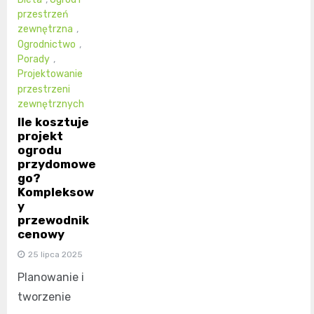
przestrzeń
zewnętrzna
,
Ogrodnictwo
,
Porady
,
Projektowanie
przestrzeni
zewnętrznych
Ile kosztuje
projekt
ogrodu
przydomowe
go?
Kompleksow
y
przewodnik
cenowy
25 lipca 2025
Planowanie i
tworzenie