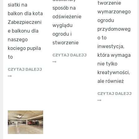
tworzenie
siatki na
sposób na
wymarzonego
balkon dla kota
odświeżenie
ogrodu
Zabezpieczeni
wyglądu
przydomoweg
e balkonu dla
ogrodu i
o to
naszego
stworzenie
inwestycja,
kociego pupila
która wymaga
CZYTAJ DALEJJ
to
nie tylko
CZYTAJ DALEJJ
kreatywności,
ale również
CZYTAJ DALEJJ