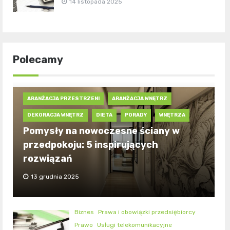
14 listopada 2025
Polecamy
ARANŻACJA PRZESTRZENI
ARANŻACJA WNĘTRZ
DEKORACJA WNĘTRZ
DIETA
PORADY
WNĘTRZA
Pomysły na nowoczesne ściany w
przedpokoju: 5 inspirujących
rozwiązań
13 grudnia 2025
Biznes
Prawa i obowiązki przedsiębiorcy
Prawo
Usługi telekomunikacyjne