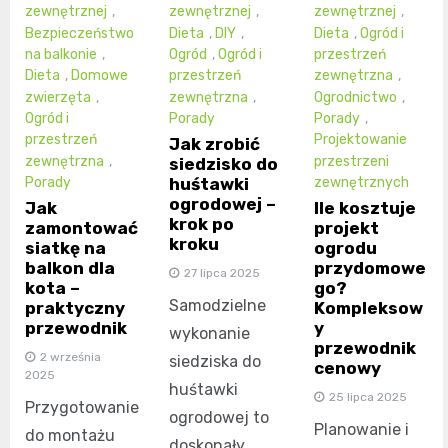
zewnętrznej
,
zewnętrznej
,
zewnętrznej
,
Bezpieczeństwo
Dieta
,
DIY
,
Dieta
,
Ogród i
na balkonie
,
Ogród
,
Ogród i
przestrzeń
Dieta
,
Domowe
przestrzeń
zewnętrzna
,
zwierzęta
,
zewnętrzna
,
Ogrodnictwo
,
Ogród i
Porady
Porady
,
przestrzeń
Projektowanie
Jak zrobić
zewnętrzna
,
przestrzeni
siedzisko do
huśtawki
Porady
zewnętrznych
ogrodowej –
Jak
Ile kosztuje
krok po
zamontować
projekt
kroku
siatkę na
ogrodu
balkon dla
przydomowe
27 lipca 2025
kota –
go?
Samodzielne
praktyczny
Kompleksow
przewodnik
y
wykonanie
przewodnik
2 września
siedziska do
cenowy
2025
huśtawki
25 lipca 2025
Przygotowanie
ogrodowej to
Planowanie i
do montażu
doskonały