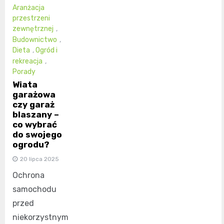
Aranżacja
przestrzeni
zewnętrznej
,
Budownictwo
,
Dieta
,
Ogród i
rekreacja
,
Porady
Wiata
garażowa
czy garaż
blaszany –
co wybrać
do swojego
ogrodu?
20 lipca 2025
Ochrona
samochodu
przed
niekorzystnym