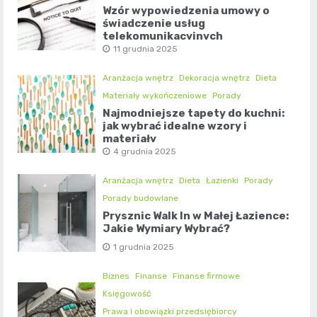
Wzór wypowiedzenia umowy o
świadczenie usług
telekomunikacyjnych
11 grudnia 2025
Aranżacja wnętrz
Dekoracja wnętrz
Dieta
Materiały wykończeniowe
Porady
Najmodniejsze tapety do kuchni:
jak wybrać idealne wzory i
materiały
4 grudnia 2025
Aranżacja wnętrz
Dieta
Łazienki
Porady
Porady budowlane
Prysznic Walk In w Małej Łazience:
Jakie Wymiary Wybrać?
1 grudnia 2025
Biznes
Finanse
Finanse firmowe
Księgowość
Prawa i obowiązki przedsiębiorcy