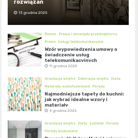
rozwiązań
13 grudnia 2025
Biznes
Prawa i obowiązki przedsiębiorcy
Prawo
Usługi telekomunikacyjne
Wzór wypowiedzenia umowy o
świadczenie usług
telekomunikacyjnych
11 grudnia 2025
Aranżacja wnętrz
Dekoracja wnętrz
Dieta
Materiały wykończeniowe
Porady
Najmodniejsze tapety do kuchni:
jak wybrać idealne wzory i
materiały
4 grudnia 2025
Aranżacja wnętrz
Dieta
Łazienki
Porady
Porady budowlane