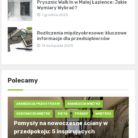
Prysznic Walk In w Małej Łazience: Jakie
Wymiary Wybrać?
1 grudnia 2025
Rozliczenia międzyokresowe: kluczowe
informacje dla przedsiębiorców
14 listopada 2025
Polecamy
ARANŻACJA PRZESTRZENI
ARANŻACJA WNĘTRZ
DEKORACJA WNĘTRZ
DIETA
PORADY
WNĘTRZA
Pomysły na nowoczesne ściany w
przedpokoju: 5 inspirujących