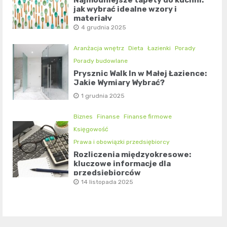
Najmodniejsze tapety do kuchni:
jak wybrać idealne wzory i
materiały
4 grudnia 2025
Aranżacja wnętrz
Dieta
Łazienki
Porady
Porady budowlane
Prysznic Walk In w Małej Łazience:
Jakie Wymiary Wybrać?
1 grudnia 2025
Biznes
Finanse
Finanse firmowe
Księgowość
Prawa i obowiązki przedsiębiorcy
Rozliczenia międzyokresowe:
kluczowe informacje dla
przedsiębiorców
14 listopada 2025