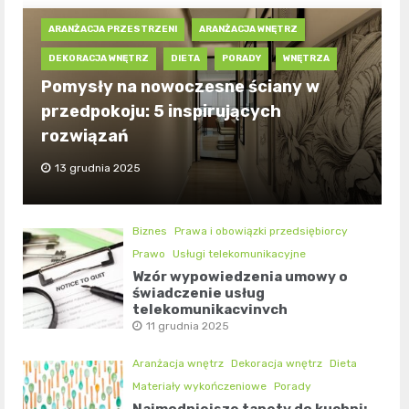
ARANŻACJA PRZESTRZENI
ARANŻACJA WNĘTRZ
DEKORACJA WNĘTRZ
DIETA
PORADY
WNĘTRZA
Pomysły na nowoczesne ściany w
przedpokoju: 5 inspirujących
rozwiązań
13 grudnia 2025
Biznes
Prawa i obowiązki przedsiębiorcy
Prawo
Usługi telekomunikacyjne
Wzór wypowiedzenia umowy o
świadczenie usług
telekomunikacyjnych
11 grudnia 2025
Aranżacja wnętrz
Dekoracja wnętrz
Dieta
Materiały wykończeniowe
Porady