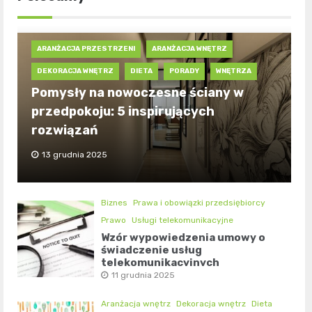
ARANŻACJA PRZESTRZENI
ARANŻACJA WNĘTRZ
DEKORACJA WNĘTRZ
DIETA
PORADY
WNĘTRZA
Pomysły na nowoczesne ściany w
przedpokoju: 5 inspirujących
rozwiązań
13 grudnia 2025
Biznes
Prawa i obowiązki przedsiębiorcy
Prawo
Usługi telekomunikacyjne
Wzór wypowiedzenia umowy o
świadczenie usług
telekomunikacyjnych
11 grudnia 2025
Aranżacja wnętrz
Dekoracja wnętrz
Dieta