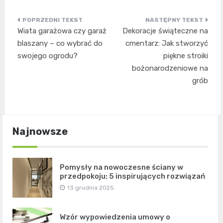
Nawigacja
Wiata garażowa czy garaż
Dekoracje świąteczne na
wpisu
blaszany – co wybrać do
cmentarz: Jak stworzyć
swojego ogrodu?
piękne stroiki
bożonarodzeniowe na
grób
Najnowsze
Pomysły na nowoczesne ściany w
przedpokoju: 5 inspirujących rozwiązań
13 grudnia 2025
Wzór wypowiedzenia umowy o