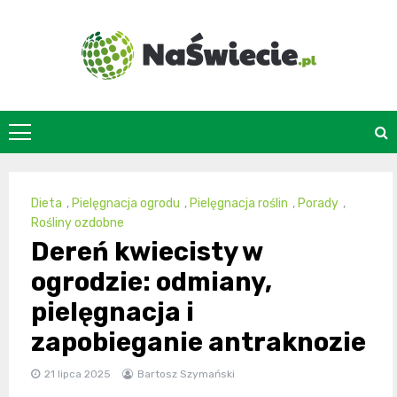
Skip
to
content
naswiecie.pl
Dieta
,
Pielęgnacja ogrodu
,
Pielęgnacja roślin
,
Porady
,
Rośliny ozdobne
Dereń kwiecisty w
ogrodzie: odmiany,
pielęgnacja i
zapobieganie antraknozie
21 lipca 2025
Bartosz Szymański