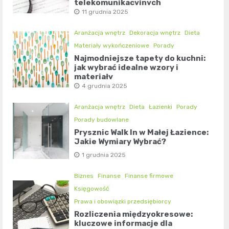
telekomunikacyjnych
11 grudnia 2025
Aranżacja wnętrz
Dekoracja wnętrz
Dieta
Materiały wykończeniowe
Porady
Najmodniejsze tapety do kuchni:
jak wybrać idealne wzory i
materiały
4 grudnia 2025
Aranżacja wnętrz
Dieta
Łazienki
Porady
Porady budowlane
Prysznic Walk In w Małej Łazience:
Jakie Wymiary Wybrać?
1 grudnia 2025
Biznes
Finanse
Finanse firmowe
Księgowość
Prawa i obowiązki przedsiębiorcy
Rozliczenia międzyokresowe:
kluczowe informacje dla