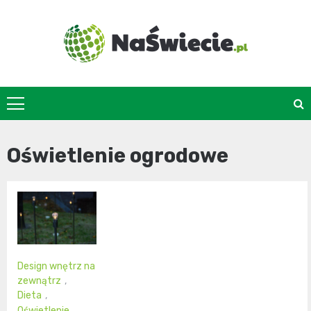
Skip
to
content
naswiecie.pl
Oświetlenie ogrodowe
Design wnętrz na
zewnątrz
,
Dieta
,
Oświetlenie