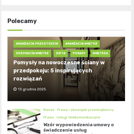
Polecamy
ARANŻACJA PRZESTRZENI
ARANŻACJA WNĘTRZ
DEKORACJA WNĘTRZ
DIETA
PORADY
WNĘTRZA
Pomysły na nowoczesne ściany w
przedpokoju: 5 inspirujących
rozwiązań
13 grudnia 2025
Biznes
Prawa i obowiązki przedsiębiorcy
Prawo
Usługi telekomunikacyjne
Wzór wypowiedzenia umowy o
świadczenie usług