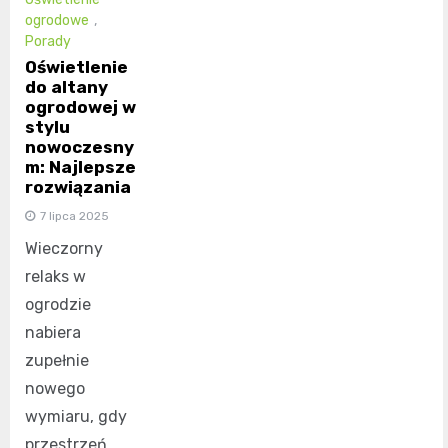
ogrodowe
,
Porady
Oświetlenie
do altany
ogrodowej w
stylu
nowoczesny
m: Najlepsze
rozwiązania
7 lipca 2025
Wieczorny
relaks w
ogrodzie
nabiera
zupełnie
nowego
wymiaru, gdy
przestrzeń